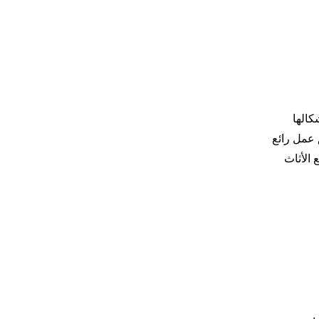
كالها
عمل رائع
 الأثاث