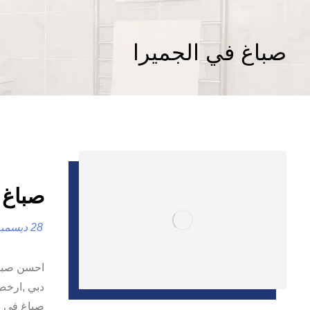
صباغ في الجميرا
صباغ في دبي |0
28 ديسمبر، 2024
احسن صباغ
دبي ,ارخص 
صباغ في د