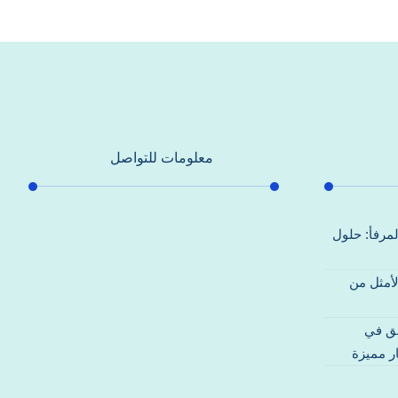
معلومات للتواصل
عنوان مكتبنا
لمرفأ: حلول
جادة الشيخ محمد بن راشد – دبي
لأمثل من
هاتف
0557821580
قق في
بريد إلكتروني
ر مميزة
support@alhoda-maintenance-
emirates.