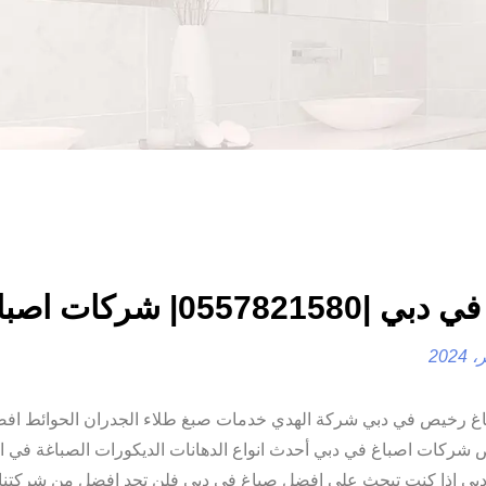
055782158| شركات اصباغ
 رخيص في دبي شركة الهدي خدمات صبغ طلاء الجدران الحوائط اف
شركات اصباغ في دبي أحدث انواع الدهانات الديكورات الصباغة في ال
بي اذا كنت تبحث علي افضل صباغ في دبي فلن تجد افضل من شركتنا 