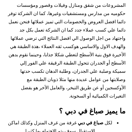
المشروعات من شقق ومنازل وفيلات وقصور ومؤسسات
حكوميه من مدارس ومستشفيات وغيرها، كما ان الشركة توفر
دائما افضل العروض والخصومات التي تميز عملائها فنحن نعمل
دائما علي كسب عملاء جدد كما ان الشركة تعمل بكل جد
واجتهاد من اجل الوصول الي افضل النتائج التي ترضي عملائها
والهدف الاول والاساسي هوكسب ثقه العملاء ،هذة الطبقة هي
الأخيرة فوق بنية الأسطح لتعطي شكلا جذابا، وحينما نقوم بدهن
الأسطح أو الجدران تتحول الطبقة الرقيقة علي الفور إلي
سميكة وصلبة علي الجدران، وطلبة الدهان تكسب حدتها
وصلابتها من عوامل عديدة منها مثلا ذوبان الطبقة مع
الأوكسجين أو عن طريق التبخر، والعامل الأخر هو بفضل
التغيرات الكميائية أو السخونة.
ما يميز صباغ في دبي ؟
لكل
صباغ في دبي
غرفة من غرف المنزل وكذلك اماكن
الاستقبال سوف يتم الاهتمام بها كثيرا