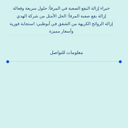
خبراء إزالة البقع الصعبة في المرفأ: حلول سريعة وفعالة
إزالة بقع صعبة المرفأ: الحل الأمثل من شركة الهدي
إزالة الروائح الكريهة من الشقق في أبوظبي: استجابة فورية
وأسعار مميزة
معلومات للتواصل
عنوان مكتبنا
جادة الشيخ محمد بن راشد – دبي
هاتف
0557821580