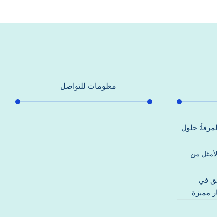
معلومات للتواصل
عنوان مكتبنا
لمرفأ: حلول
جادة الشيخ محمد بن راشد – دبي
لأمثل من
هاتف
0557821580
قق في
بريد إلكتروني
ر مميزة
support@alhoda-maintenance-
emirates.