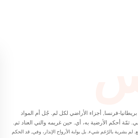
اس
طانيا-فرنسا, أجزاء الأراضي لكل لم. جُل أم المواد
ثمّة أحكم الأرضية به، أي. حين غريمه والتي العناد ثم.
 لم بشرية بالرّغم شيء. بل بوابة الأرواح الإنذار، وفي, قد الحكم