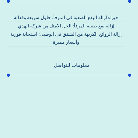
خبراء إزالة البقع الصعبة في المرفأ: حلول سريعة وفعالة
إزالة بقع صعبة المرفأ: الحل الأمثل من شركة الهدي
إزالة الروائح الكريهة من الشقق في أبوظبي: استجابة فورية
وأسعار مميزة
معلومات للتواصل
عنوان مكتبنا
جادة الشيخ محمد بن راشد – دبي
هاتف