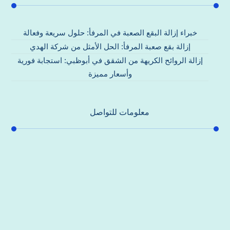
خبراء إزالة البقع الصعبة في المرفأ: حلول سريعة وفعالة
إزالة بقع صعبة المرفأ: الحل الأمثل من شركة الهدي
إزالة الروائح الكريهة من الشقق في أبوظبي: استجابة فورية
وأسعار مميزة
معلومات للتواصل
عنوان مكتبنا
جادة الشيخ محمد بن راشد – دبي
هاتف