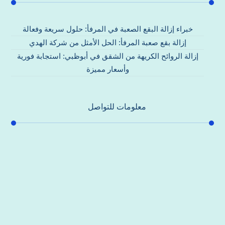
خبراء إزالة البقع الصعبة في المرفأ: حلول سريعة وفعالة
إزالة بقع صعبة المرفأ: الحل الأمثل من شركة الهدي
إزالة الروائح الكريهة من الشقق في أبوظبي: استجابة فورية
وأسعار مميزة
معلومات للتواصل
عنوان مكتبنا
جادة الشيخ محمد بن راشد – دبي
هاتف