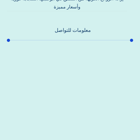
وأسعار مميزة
معلومات للتواصل
عنوان مكتبنا
جادة الشيخ محمد بن راشد – دبي
هاتف
0557821580
بريد إلكتروني