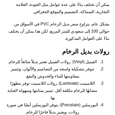
يمكن أن تختلف بناءً على عدة عوامل مثل الجودة، العلامة
التجارية، السماكة، التصميم والموقع الجغرافي.
بشكل عام، يتراوح سعر بديل الرخام PVC في الأسواق من
حوالي 100 إلى سعودي للمتر المربع، لكن هذا يمكن أن يختلف
بناءً على العوامل المذكورة.
رولات بديل الرخام
الفينيل (Vinyl): رولات الفينيل تعتبر بديلاً شائعاً للرخام.
تتوفر بتشكيلة واسعة من التصاميم والألوان، وتتميز
بمقاومتها للماء والخدوش والبقع.
اللامينيت (Laminate): رولات اللامينيت توفر مظهرًا
مشابهًا للرخام بتكلفة أقل. تتميز بمتانتها وسهولة العناية
بها.
البورسلين (Porcelain): يتوفر البورسلين أيضًا في صورة
رولات، ويعتبر بديلاً فاخرًا للرخام.