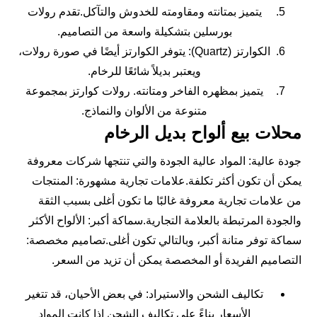
يتميز بمتانته ومقاومته للخدوش والتآكل.تقدم رولات
بورسلين بتشكيلة واسعة من التصاميم.
الكوارتز (Quartz): يتوفر الكوارتز أيضًا في صورة رولات،
ويعتبر بديلاً شائعًا للرخام.
يتميز بمظهره الفاخر ومتانته. رولات كوارتز بمجموعة
متنوعة من الألوان والنماذج.
محلات بيع ألواح بديل الرخام
جودة عالية: المواد عالية الجودة والتي تنتجها شركات معروفة
يمكن أن تكون أكثر تكلفة.علامات تجارية مشهورة: المنتجات
من علامات تجارية معروفة غالبًا ما تكون أغلى بسبب الثقة
والجودة المرتبطة بالعلامة التجارية.سماكة أكبر: الألواح الأكثر
سماكة توفر متانة أكبر، وبالتالي تكون أغلى.تصاميم مخصصة:
التصاميم الفريدة أو المخصصة يمكن أن تزيد من السعر.
تكاليف الشحن والاستيراد: في بعض الأحيان، قد تتغير
الأسعار بناءً على تكاليف الشحن إذا كانت المواد