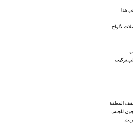
ي هذا
ات لألواح
م.
ي.
تركيب
سقف المعلقة
عجون للجبس
رنت.