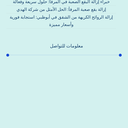
خبراء إزالة البقع الصعبة في المرفأ: حلول سريعة وفعالة
إزالة بقع صعبة المرفأ: الحل الأمثل من شركة الهدي
إزالة الروائح الكريهة من الشقق في أبوظبي: استجابة فورية
وأسعار مميزة
معلومات للتواصل
عنوان مكتبنا
جادة الشيخ محمد بن راشد – دبي
هاتف
0557821580