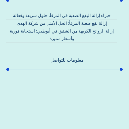
خبراء إزالة البقع الصعبة في المرفأ: حلول سريعة وفعالة
إزالة بقع صعبة المرفأ: الحل الأمثل من شركة الهدي
إزالة الروائح الكريهة من الشقق في أبوظبي: استجابة فورية
وأسعار مميزة
معلومات للتواصل
عنوان مكتبنا
جادة الشيخ محمد بن راشد – دبي
هاتف