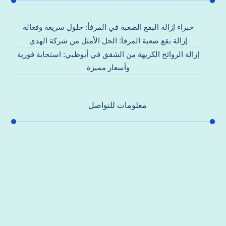
خبراء إزالة البقع الصعبة في المرفأ: حلول سريعة وفعالة
إزالة بقع صعبة المرفأ: الحل الأمثل من شركة الهدي
إزالة الروائح الكريهة من الشقق في أبوظبي: استجابة فورية
وأسعار مميزة
معلومات للتواصل
عنوان مكتبنا
جادة الشيخ محمد بن راشد – دبي
هاتف