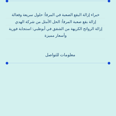
خبراء إزالة البقع الصعبة في المرفأ: حلول سريعة وفعالة
إزالة بقع صعبة المرفأ: الحل الأمثل من شركة الهدي
إزالة الروائح الكريهة من الشقق في أبوظبي: استجابة فورية
وأسعار مميزة
معلومات للتواصل
عنوان مكتبنا
جادة الشيخ محمد بن راشد – دبي
هاتف