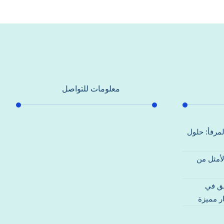
معلومات للتواصل
عنوان مكتبنا
لمرفأ: حلول
جادة الشيخ محمد بن راشد – دبي
لأمثل من
هاتف
0557821580
قق في
بريد إلكتروني
ر مميزة
support@alhoda-maintenance-
emirates.