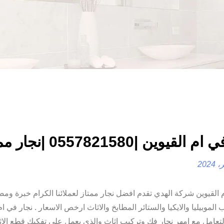
لقيوين |0557821580 |نجار ممتاز
 القيوين شركة الهدي تقدم افضل نجار ممتاز لعملائنا الكرام خبرة ومص
الموبيليا والايكيا والستائر المطابخ والاثاث ارخص الاسعار . نجار في ام
تعامل مع امهر نجار فك وتركيب اثاث والذى يعمل على تفكيك قطع الا