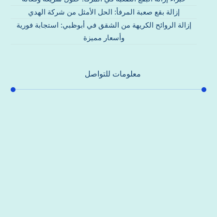
إزالة بقع صعبة المرفأ: الحل الأمثل من شركة الهدي
إزالة الروائح الكريهة من الشقق في أبوظبي: استجابة فورية
وأسعار مميزة
معلومات للتواصل
عنوان مكتبنا
جادة الشيخ محمد بن راشد – دبي
هاتف
0557821580