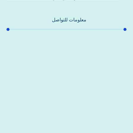
معلومات للتواصل
عنوان مكتبنا
جادة الشيخ محمد بن راشد – دبي
هاتف
0557821580
بريد إلكتروني
support@alhoda-maintenance-emirates.