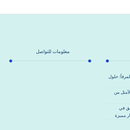
معلومات للتواصل
عنوان مكتبنا
لمرفأ: حلول
جادة الشيخ محمد بن راشد – دبي
لأمثل من
هاتف
0557821580
قق في
بريد إلكتروني
ر مميزة
support@alhoda-maintenance-
emirates.