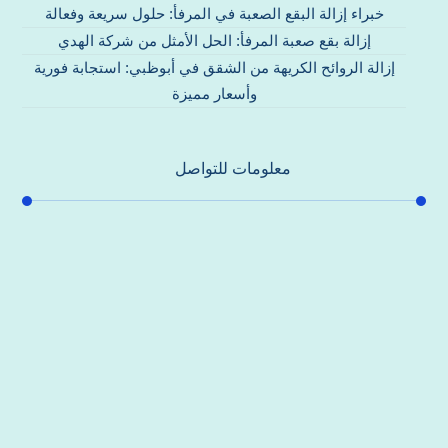
خبراء إزالة البقع الصعبة في المرفأ: حلول سريعة وفعالة
إزالة بقع صعبة المرفأ: الحل الأمثل من شركة الهدي
إزالة الروائح الكريهة من الشقق في أبوظبي: استجابة فورية
وأسعار مميزة
معلومات للتواصل
عنوان مكتبنا
جادة الشيخ محمد بن راشد – دبي
هاتف
0557821580