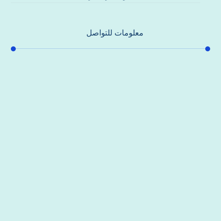
معلومات للتواصل
عنوان مكتبنا
جادة الشيخ محمد بن راشد – دبي
هاتف
0557821580
بريد إلكتروني
support@alhoda-maintenance-emirates.