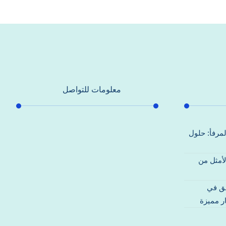
معلومات للتواصل
عنوان مكتبنا
لمرفأ: حلول
جادة الشيخ محمد بن راشد – دبي
لأمثل من
هاتف
0557821580
قق في
بريد إلكتروني
ر مميزة
support@alhoda-maintenance-
emirates.