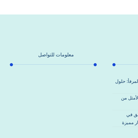
معلومات للتواصل
عنوان مكتبنا
لمرفأ: حلول
جادة الشيخ محمد بن راشد – دبي
لأمثل من
هاتف
0557821580
قق في
بريد إلكتروني
ر مميزة
support@alhoda-maintenance-
emirates.