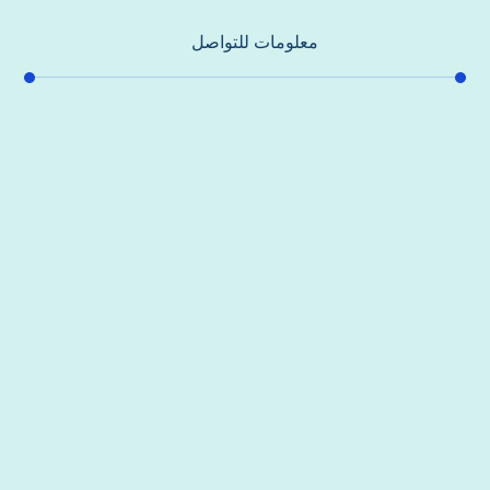
معلومات للتواصل
عنوان مكتبنا
جادة الشيخ محمد بن راشد – دبي
هاتف
0557821580
بريد إلكتروني
support@alhoda-maintenance-emirates.