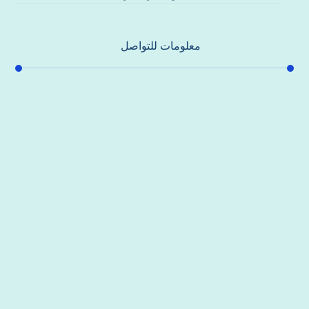
معلومات للتواصل
عنوان مكتبنا
جادة الشيخ محمد بن راشد – دبي
هاتف
0557821580
بريد إلكتروني
support@alhoda-maintenance-emirates.