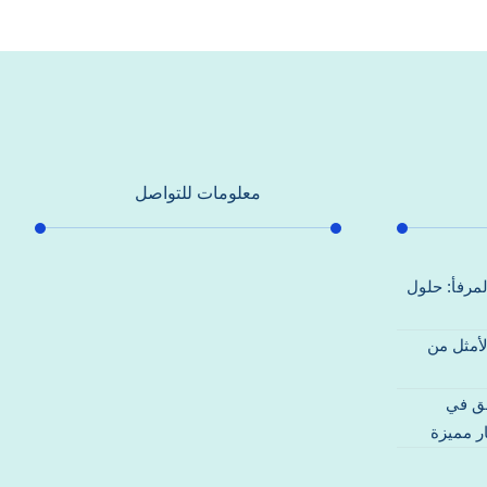
معلومات للتواصل
عنوان مكتبنا
لمرفأ: حلول
جادة الشيخ محمد بن راشد – دبي
لأمثل من
هاتف
0557821580
قق في
بريد إلكتروني
ر مميزة
support@alhoda-maintenance-
emirates.