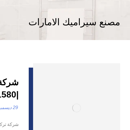
مصنع سيراميك الامارات
شركة 
|0557821580 |تركيب جرانيت
29 ديسمبر، 2024