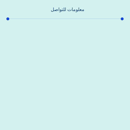
معلومات للتواصل
عنوان مكتبنا
جادة الشيخ محمد بن راشد – دبي
هاتف
0557821580
بريد إلكتروني
support@alhoda-maintenance-emirates.