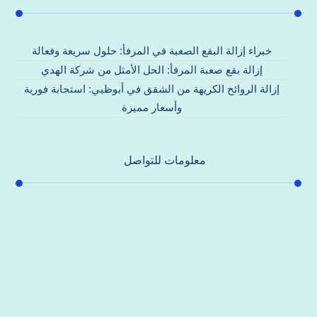
خبراء إزالة البقع الصعبة في المرفأ: حلول سريعة وفعالة
إزالة بقع صعبة المرفأ: الحل الأمثل من شركة الهدي
إزالة الروائح الكريهة من الشقق في أبوظبي: استجابة فورية
وأسعار مميزة
معلومات للتواصل
عنوان مكتبنا
جادة الشيخ محمد بن راشد – دبي