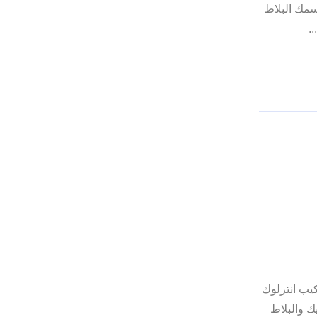
سمك البلاط
تنا شركة تركيب انترلوك
ميك والبلاط