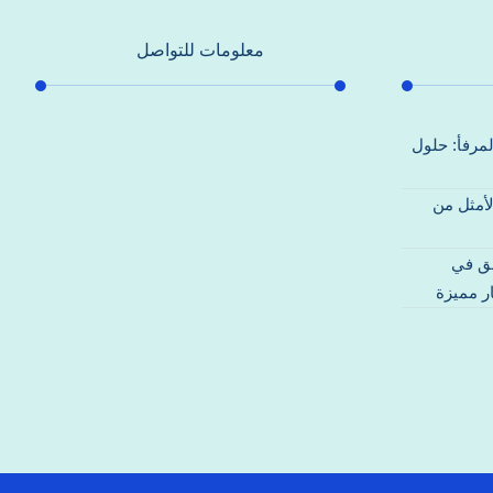
معلومات للتواصل
عنوان مكتبنا
لمرفأ: حلول
جادة الشيخ محمد بن راشد – دبي
لأمثل من
هاتف
0557821580
قق في
بريد إلكتروني
ر مميزة
support@alhoda-maintenance-
emirates.