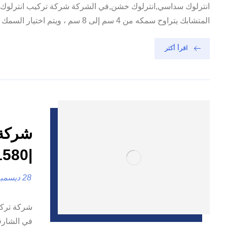
انترلوك سداسي,انترلوك خشن,في الشركة شركة تركيب انترلوك في
المتشابك يتراوح سمكه من 4 سم إلى 8 سم ، ويتم اختيار السمك حسب المكان الذي سيتم تثبيته. يأتي Interlock بأشكال هندسية مميزة ...
اقرأ أكثر
شركة 
|0557821580 |تركيب بلاط
28 ديسمبر، 2024