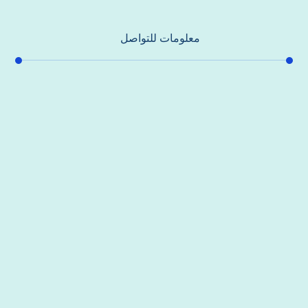
معلومات للتواصل
عنوان مكتبنا
جادة الشيخ محمد بن راشد – دبي
هاتف
0557821580
بريد إلكتروني
support@alhoda-maintenance-emirates.