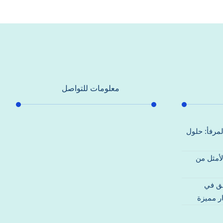
معلومات للتواصل
عنوان مكتبنا
لمرفأ: حلول
جادة الشيخ محمد بن راشد – دبي
لأمثل من
هاتف
0557821580
قق في
بريد إلكتروني
ر مميزة
support@alhoda-maintenance-
emirates.