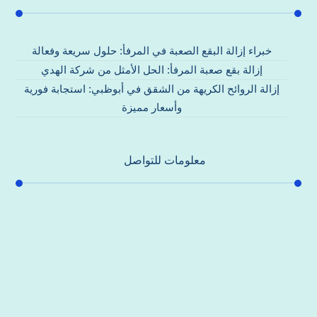
خبراء إزالة البقع الصعبة في المرفأ: حلول سريعة وفعالة
إزالة بقع صعبة المرفأ: الحل الأمثل من شركة الهدي
إزالة الروائح الكريهة من الشقق في أبوظبي: استجابة فورية
وأسعار مميزة
معلومات للتواصل
عنوان مكتبنا
جادة الشيخ محمد بن راشد – دبي