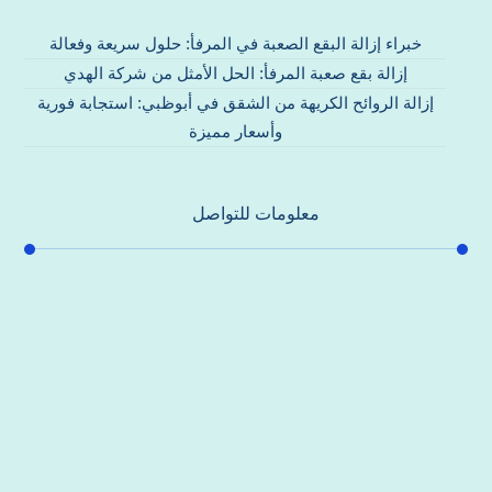
خبراء إزالة البقع الصعبة في المرفأ: حلول سريعة وفعالة
إزالة بقع صعبة المرفأ: الحل الأمثل من شركة الهدي
إزالة الروائح الكريهة من الشقق في أبوظبي: استجابة فورية
وأسعار مميزة
معلومات للتواصل
عنوان مكتبنا
جادة الشيخ محمد بن راشد – دبي
هاتف