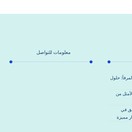
معلومات للتواصل
عنوان مكتبنا
لمرفأ: حلول
جادة الشيخ محمد بن راشد – دبي
لأمثل من
هاتف
0557821580
قق في
بريد إلكتروني
ر مميزة
support@alhoda-maintenance-
emirates.