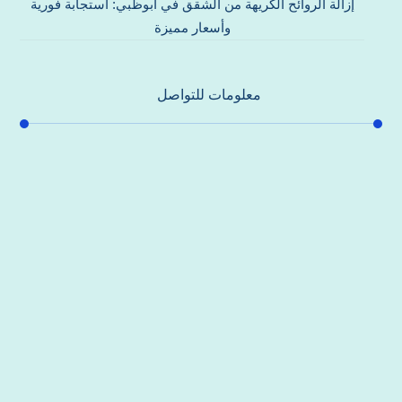
إزالة الروائح الكريهة من الشقق في أبوظبي: استجابة فورية
وأسعار مميزة
معلومات للتواصل
عنوان مكتبنا
جادة الشيخ محمد بن راشد – دبي
هاتف
0557821580
بريد إلكتروني