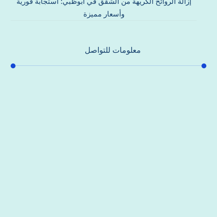
إزالة الروائح الكريهة من الشقق في أبوظبي: استجابة فورية
وأسعار مميزة
معلومات للتواصل
عنوان مكتبنا
جادة الشيخ محمد بن راشد – دبي
هاتف
0557821580
بريد إلكتروني