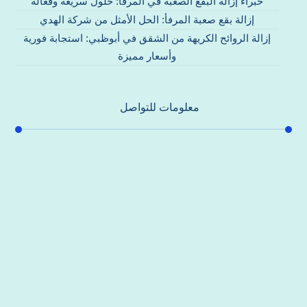
خبراء إزالة البقع الصعبة في المرفأ: حلول سريعة وفعالة
إزالة بقع صعبة المرفأ: الحل الأمثل من شركة الهدي
إزالة الروائح الكريهة من الشقق في أبوظبي: استجابة فورية
وأسعار مميزة
معلومات للتواصل
عنوان مكتبنا
جادة الشيخ محمد بن راشد – دبي
هاتف
0557821580