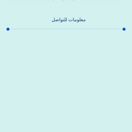
معلومات للتواصل
عنوان مكتبنا
جادة الشيخ محمد بن راشد – دبي
هاتف
0557821580
بريد إلكتروني
support@alhoda-maintenance-emirates.