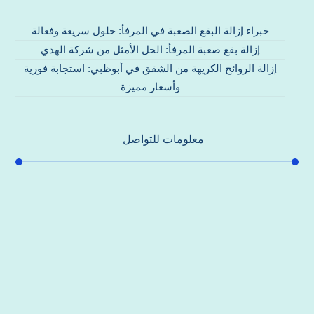
خبراء إزالة البقع الصعبة في المرفأ: حلول سريعة وفعالة
إزالة بقع صعبة المرفأ: الحل الأمثل من شركة الهدي
إزالة الروائح الكريهة من الشقق في أبوظبي: استجابة فورية
وأسعار مميزة
معلومات للتواصل
عنوان مكتبنا
جادة الشيخ محمد بن راشد – دبي
هاتف