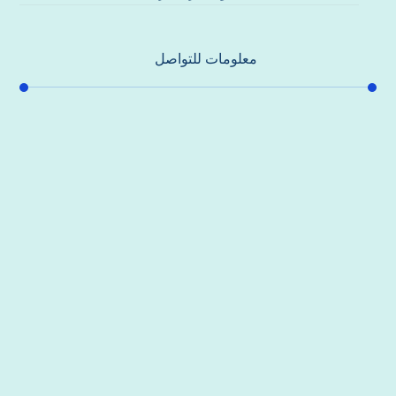
معلومات للتواصل
عنوان مكتبنا
جادة الشيخ محمد بن راشد – دبي
هاتف
0557821580
بريد إلكتروني
support@alhoda-maintenance-emirates.