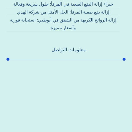
خبراء إزالة البقع الصعبة في المرفأ: حلول سريعة وفعالة
إزالة بقع صعبة المرفأ: الحل الأمثل من شركة الهدي
إزالة الروائح الكريهة من الشقق في أبوظبي: استجابة فورية
وأسعار مميزة
معلومات للتواصل
عنوان مكتبنا
جادة الشيخ محمد بن راشد – دبي
هاتف
0557821580