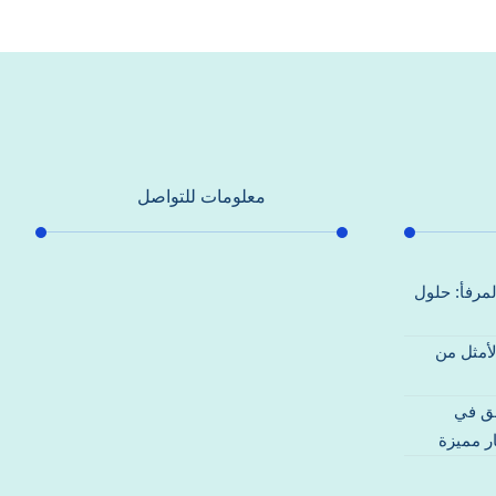
معلومات للتواصل
عنوان مكتبنا
لمرفأ: حلول
جادة الشيخ محمد بن راشد – دبي
لأمثل من
هاتف
0557821580
قق في
بريد إلكتروني
ر مميزة
support@alhoda-maintenance-
emirates.