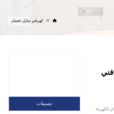
كهربائي منازل عجمان
نازل في عجمان |0557821580 |فني
تصنيفات
ر. ان الكهرباء