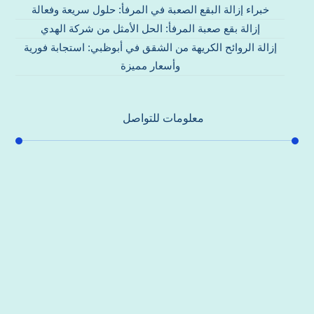
خبراء إزالة البقع الصعبة في المرفأ: حلول سريعة وفعالة
إزالة بقع صعبة المرفأ: الحل الأمثل من شركة الهدي
إزالة الروائح الكريهة من الشقق في أبوظبي: استجابة فورية
وأسعار مميزة
معلومات للتواصل
عنوان مكتبنا
جادة الشيخ محمد بن راشد – دبي
هاتف
0557821580