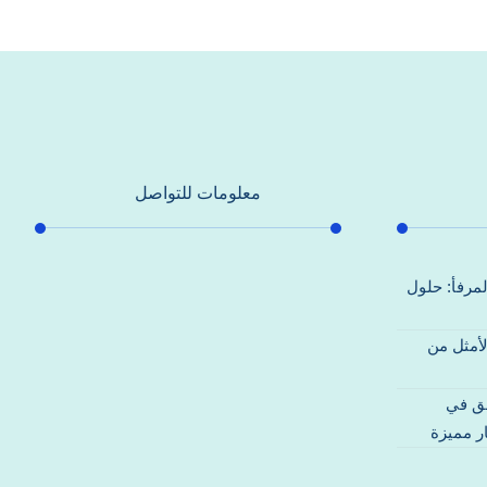
معلومات للتواصل
عنوان مكتبنا
لمرفأ: حلول
جادة الشيخ محمد بن راشد – دبي
لأمثل من
هاتف
0557821580
قق في
بريد إلكتروني
ر مميزة
support@alhoda-maintenance-
emirates.