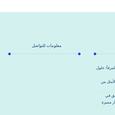
معلومات للتواصل
عنوان مكتبنا
لمرفأ: حلول
جادة الشيخ محمد بن راشد – دبي
لأمثل من
هاتف
0557821580
قق في
بريد إلكتروني
ر مميزة
support@alhoda-maintenance-
emirates.