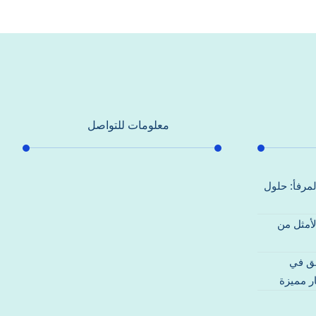
معلومات للتواصل
عنوان مكتبنا
لمرفأ: حلول
جادة الشيخ محمد بن راشد – دبي
لأمثل من
هاتف
0557821580
قق في
بريد إلكتروني
ر مميزة
support@alhoda-maintenance-
emirates.