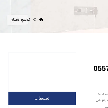
كلادينج عجمان
خدمات
تصنيفات
دينج في
ة