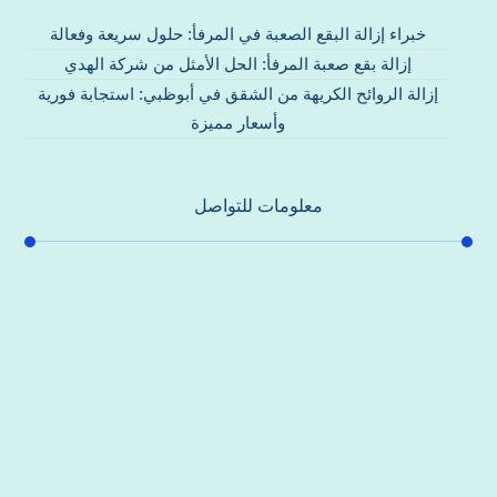
خبراء إزالة البقع الصعبة في المرفأ: حلول سريعة وفعالة
إزالة بقع صعبة المرفأ: الحل الأمثل من شركة الهدي
إزالة الروائح الكريهة من الشقق في أبوظبي: استجابة فورية
وأسعار مميزة
معلومات للتواصل
عنوان مكتبنا
جادة الشيخ محمد بن راشد – دبي
هاتف
0557821580