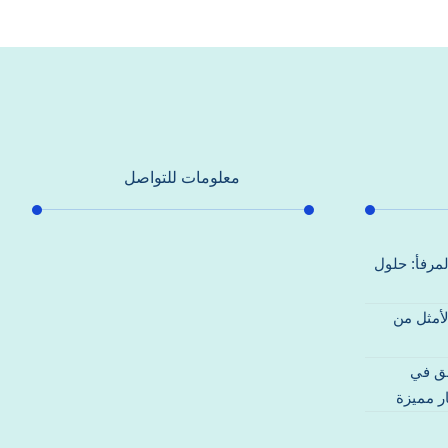
معلومات للتواصل
عنوان مكتبنا
لمرفأ: حلول
جادة الشيخ محمد بن راشد – دبي
لأمثل من
هاتف
0557821580
قق في
بريد إلكتروني
ر مميزة
support@alhoda-maintenance-
emirates.