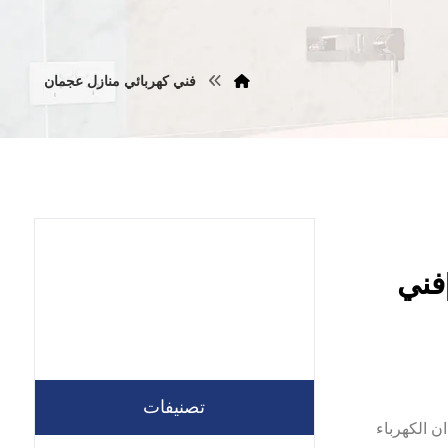
فني كهربائي منازل عجمان
نازل في عجمان |0557821580 |فني
تصنيفات
ر. ان الكهرباء