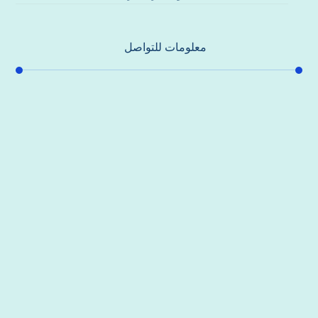
معلومات للتواصل
عنوان مكتبنا
جادة الشيخ محمد بن راشد – دبي
هاتف
0557821580
بريد إلكتروني
support@alhoda-maintenance-emirates.